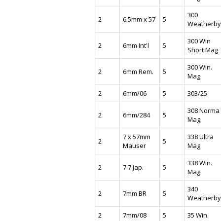
300
2
6.5mm x 57
5
Weatherby
300 Win
2
6mm Int'l
5
Short Mag
300 Win.
2
6mm Rem.
5
Mag.
2
6mm/06
5
303/25
308 Norma
2
6mm/284
5
Mag.
7 x 57mm
338 Ultra
2
5
Mauser
Mag.
338 Win.
2
7.7 Jap.
5
Mag.
340
2
7mm BR
5
Weatherby
2
7mm/08
5
35 Win.