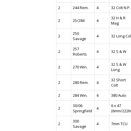
2
244 Rem.
4
32 Colt N.P.
32 H & R
2
25/284
4
Mag
250
2
4
32 Long Col
Savage
257
2
4
32 S & W
Roberts
32 S & W
2
270 Win.
4
Long
32 Short
2
280 Rem.
4
Colt
2
284 Win.
4
380 Auto
30/06
6 x 47
2
4
Springfield
(6mm/222M
300
2
4
7mm TCU
Savage