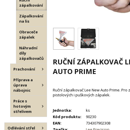
Ruční
zápalkování
Zápalkování
na lis
Obraceče
zápalek
Náhradní
díly
zápalkovačů
RUČNÍ ZÁPALKOVAČ L
Prachování
AUTO PRIME
Příprava a
úprava
Ruční zápalkovač Lee New Auto Prime. Pro z
nábojnic
pistolových i puškových zápalek.
Práce s
hotovým
Jednotka:
ks
střelivem
Kód produktu:
90230
EAN:
734307902308
Odlévání střel
Značka:
Lee Precision