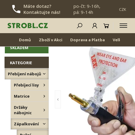
Máte dotaz?
po-čt: 9-16h,
CZK
Kontaktujte nás!
pá: 9-14h
PŘESKOČIT NAVIGACI
Ruční zápalkování
NOVINKY
Domů
Zboží v Akci
Doprava a Platba
Velkoobch
ZNOVU
SKLADEM
KATEGORIE
Přebíjení nábojů
Přebíjecí lisy
Matrice
Držáky
nábojnic
Zápalkování