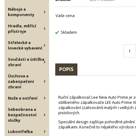
Náboje a
komponenty
Vaše cena
Hradla, měřící
přístroje
Skladem
Střelecké a
lovecké vybavení
Součásti a údržba
zbraní
POPIS
Úschova a
zabezpečení
zbraní
Ruční zápalkovač Lee New Auto Prime je 
Nože a ostření
oblíbeného zápalkovače LEE Auto Prime X
zápalkování (zalisování) malých i velkých 
Sebeobrana a
pistolových.
bezpečnostní
složky
Speciální design zajšťuje pohodlné plněn
zápalkami. Konečně to nějakého výrobce 
Lukostřelba