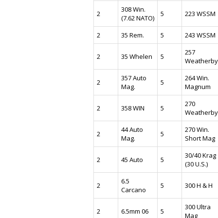
308 Win.
2
5
223 WSSM
(7.62 NATO)
2
35 Rem.
5
243 WSSM
257
2
35 Whelen
5
Weatherby
357 Auto
264 Win.
2
5
Mag.
Magnum
270
2
358 WIN
5
Weatherby
44 Auto
270 Win.
2
5
Mag.
Short Mag
30/40 Krag
2
45 Auto
5
(30 U.S.)
6.5
2
5
300 H & H
Carcano
300 Ultra
2
6.5mm 06
5
Mag