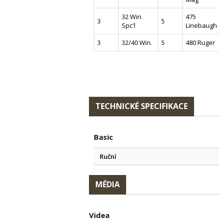
32 Win.
475
3
5
Spc'l
Linebaugh
3
32/40 Win.
5
480 Ruger
TECHNICKÉ SPECIFIKACE
Basic
Ruční
MÉDIA
Videa