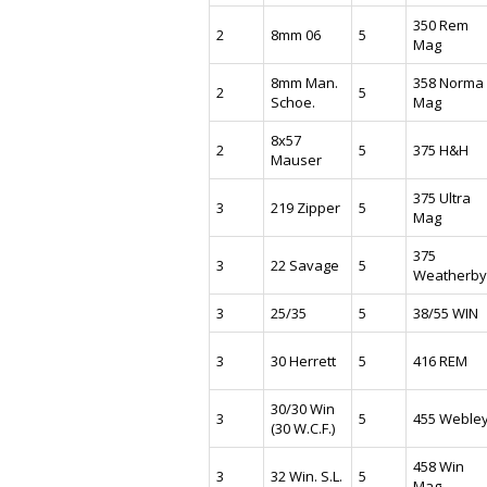
350 Rem
2
8mm 06
5
Mag
8mm Man.
358 Norma
2
5
Schoe.
Mag
8x57
2
5
375 H&H
Mauser
375 Ultra
3
219 Zipper
5
Mag
375
3
22 Savage
5
Weatherby
3
25/35
5
38/55 WIN
3
30 Herrett
5
416 REM
30/30 Win
3
5
455 Weble
(30 W.C.F.)
458 Win
3
32 Win. S.L.
5
Mag