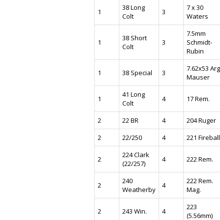
38 Long
7 x 30
1
3
Colt
Waters
7.5mm
38 Short
1
3
Schmidt-
Colt
Rubin
7.62x53 Arg
1
38 Special
3
Mauser
41 Long
1
4
17 Rem.
Colt
2
22 BR
4
204 Ruger
2
22/250
4
221 Fireball
224 Clark
2
4
222 Rem.
(22/257)
240
222 Rem.
2
4
Weatherby
Mag.
223
2
243 Win.
4
(5.56mm)