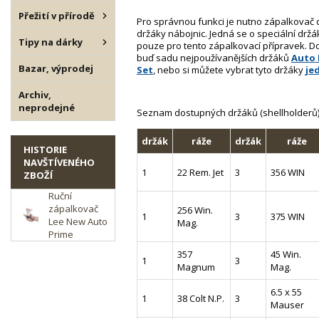
Přežití v přírodě
Pro správnou funkci je nutno zápalkovač 
držáky nábojnic. Jedná se o speciální držá
Tipy na dárky
pouze pro tento zápalkovací přípravek. 
buď sadu nejpoužívanějších držáků
Auto 
Bazar, výprodej
Set
, nebo si můžete vybrat tyto držáky
je
Archiv,
neprodejné
Seznam dostupných držáků (shellholderů)
držák
ráže
držák
ráže
HISTORIE
NAVŠTÍVENÉHO
1
22 Rem. Jet
3
356 WIN
ZBOŽÍ
Ruční
zápalkovač
256 Win.
1
3
375 WIN
Lee New Auto
Mag.
Prime
357
45 Win.
1
3
Magnum
Mag.
6.5 x 55
1
38 Colt N.P.
3
Mauser