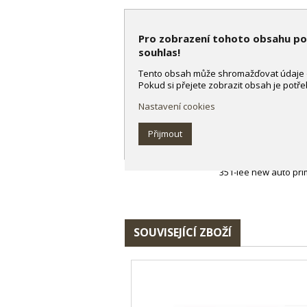
90230 New Auto Prime Product 
Pro zobrazení tohoto obsahu p
souhlas!
Tento obsah může shromažďovat údaje o 
Pokud si přejete zobrazit obsah je potře
Dokumenty
Nastavení cookies
Přijmout
351-lee new auto pr
351-lee new auto pr
SOUVISEJÍCÍ ZBOŽÍ