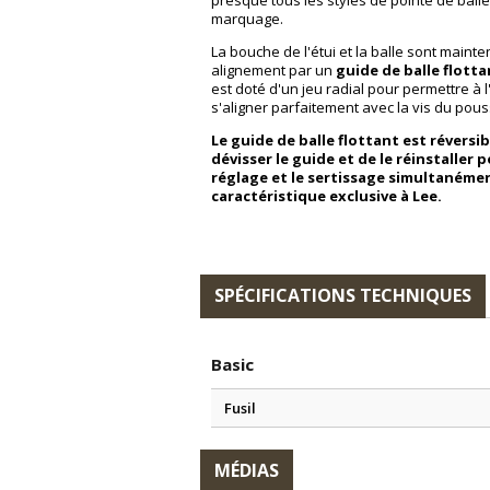
presque tous les styles de pointe de bal
marquage.
La bouche de l'étui et la balle sont maint
alignement par un
guide de balle flotta
est doté d'un jeu radial pour permettre à l
s'aligner parfaitement avec la vis du pous
Le guide de balle flottant est réversible
dévisser le guide et de le réinstaller 
réglage et le sertissage simultanéme
caractéristique exclusive à Lee.
SPÉCIFICATIONS TECHNIQUES
Basic
Fusil
MÉDIAS