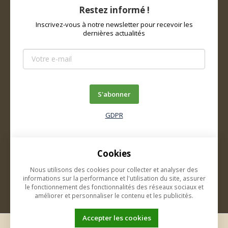
Restez informé !
Inscrivez-vous à notre newsletter pour recevoir les
dernières actualités
S'abonner
GDPR
Cookies
À propos de nous
Nous utilisons des cookies pour collecter et analyser des
Contacts
informations sur la performance et l'utilisation du site, assurer
le fonctionnement des fonctionnalités des réseaux sociaux et
améliorer et personnaliser le contenu et les publicités.
Accepter les cookies
Ce site utilise des cookies. Cliquez pour plus d'informations.
|
K2 e-