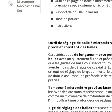
Outil de réglage de balle à micromètre
Micrometer
précision avec ajustement micrométri
Neck Sizing Die
Set
Support de douille universel
Dose de poudre
Instructions
Outil de réglage de balle à micromètr
précis et constant des balles
Caractéristiques
de longueur morte pou
balles
avec un ajustement fluide et précis
que les guides de balle coulissants fourn
avec le moins de défauts de coaxialité. Lo
un outil de réglage de longueur morte, le 
de douille assurant une profondeur de ré
précise.
Tambour à micromètre gravé au laser
lire avec des divisions représentant un mil
comme un micromètre de profondeur de pr
l'infini, offrant une profondeur de réglage
Tige de réglage des balles
est usinée et