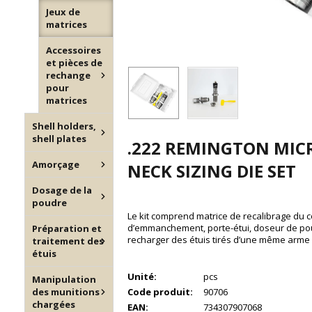
Jeux de
matrices
Accessoires
et pièces de
rechange
pour
matrices
Shell holders,
shell plates
.222 REMINGTON MI
Amorçage
NECK SIZING DIE SET
Dosage de la
poudre
Le kit comprend matrice de recalibrage du c
d’emmanchement, porte-étui, doseur de pou
Préparation et
recharger des étuis tirés d’une même arme
traitement des
étuis
Unité:
pcs
Manipulation
des munitions
Code produit:
90706
chargées
EAN:
734307907068