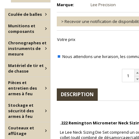
Marque:
Lee Precision
Coulée de balles
> Recevoir une notification de disponibili
Munitions et
composants
Votre prix
Chronographes et
instruments de
mesure
Nous attendons une livraison, les com
Matériel de tir et
de chasse
Pièces et
entretien des
armes à feu
DESCRIPTION
Stockage et
sécurité des
armes à feu
.222 Remington Micrometer Neck Sizin
Couteaux et
Le Lee Neck Sizing Die Set comprend un ou
affûtage
collet (outil combiné de désamorçage/calib