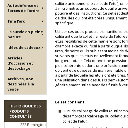
calibre uniquement le collet de l'étui), un 
Autodéfense et
à micromètre, un support de douille unive
forces de l'ordre
poudre et des instructions. Ce set est de
de douilles qui ont été tirées uniquement
Tir à l'arc
spécifique.
Utiliser ces outils produit les munitions le
La survie en pleine
calibrant que le collet ; le reste de l'étui es
nature
étuis recalibrés de cette manière sont for
chambre exacte du fusil à partir duquel ils
Idées de cadeaux
tirés, de sorte qu'ils subissent moins de d
suivants que les étuis nouvellement form
Articles
longueur totale. Cela donne une pressio
d'occasion et
plus cohérente et donc une précision amé
déstockage
doivent être utilisées de manière fiable 
à partir de laquelle les étuis ont été tir
Archives, non
une utilisation dans des fusils semi-autom
destinées à la
généralement utilisé avec des fusils à ver
vente
Le set contient :
HISTORIQUE DES
Outil de calibrage de collet (outil com
PRODUITS
désamorçage/calibrage du collet qui 
CONSULTÉS
collet de l'étui)
.222 Remington