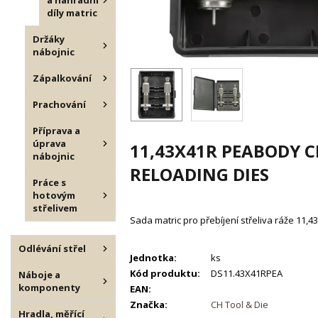
a náhradní
díly matric
Držáky
nábojnic
Zápalkování
Prachování
Příprava a
úprava
11,43X41R PEABODY 
nábojnic
RELOADING DIES
Práce s
hotovým
střelivem
Sada matric pro přebíjení střeliva ráže 11
Odlévání střel
Jednotka:
ks
Kód produktu:
DS11.43X41RPEA
Náboje a
komponenty
EAN:
Značka:
CH Tool & Die
Hradla, měřící