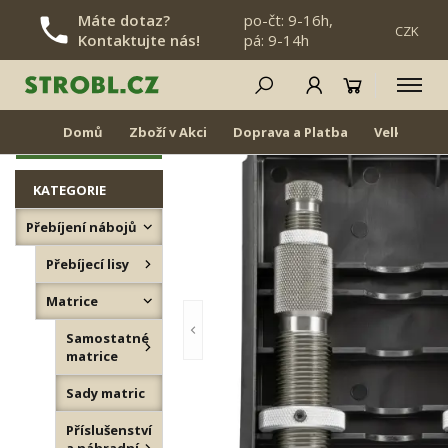
Máte dotaz?
po-čt: 9-16h,
CZK
Kontaktujte nás!
pá: 9-14h
PŘESKOČIT NAVIGACI
Sady matric
NOVINKY
Domů
Zboží v Akci
Doprava a Platba
Velkoobch
ZNOVU SKLADEM
KATEGORIE
Přebíjení nábojů
Přebíjecí lisy
Matrice
Samostatné
matrice
Sady matric
Příslušenství