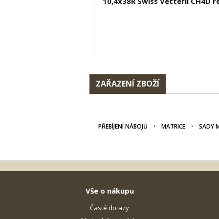
10,4x38R Swiss Vetterli CH4D r
ZAŘAZENÍ ZBOŽÍ
PŘEBÍJENÍ NÁBOJŮ
MATRICE
SADY 
Vše o nákupu
Časté dotazy