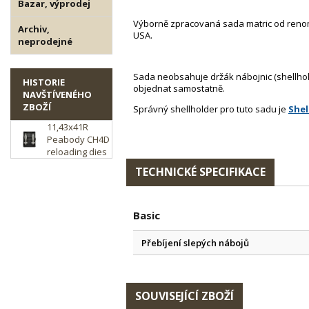
Bazar, výprodej
Výborně zpracovaná sada matric od ren
Archiv,
USA.
neprodejné
Sada neobsahuje držák nábojnic (shellholde
HISTORIE
objednat samostatně.
NAVŠTÍVENÉHO
ZBOŽÍ
Správný shellholder pro tuto sadu je
Shel
11,43x41R
Peabody CH4D
reloading dies
TECHNICKÉ SPECIFIKACE
Basic
Přebíjení slepých nábojů
SOUVISEJÍCÍ ZBOŽÍ