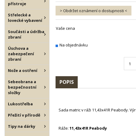
přístroje
> Obdržet oznámení o dostupnosti <
Střelecké a
lovecké vybavení
Vaše cena
Součásti a údržba
zbraní
Na objednávku
Úschova a
zabezpečení
zbraní
Nože a ostření
POPIS
Sebeobrana a
bezpečnostní
složky
Lukostřelba
Sada matric v ráži 11,43x41R Peabody. Vý
Přežití v přírodě
Tipy na dárky
Ráže:
11,43x41R Peabody