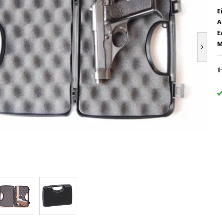
E
A
E
M
I