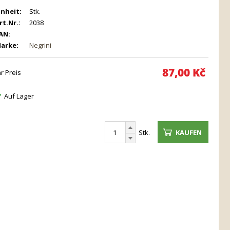
inheit:
Stk.
rt.Nr.:
2038
AN:
arke:
Negrini
87,00
Kč
hr Preis
Auf Lager
Stk.
KAUFEN