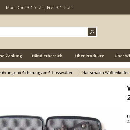
Mon-Don: 9-16 Uhr, Fre: 9-14 Uhr
nd Zahlung
Händlerbereich
Über Produkte
Über W
ahrung und Sicherung von Schusswaffen
Hartschalen-Waffenkoffer
H
2