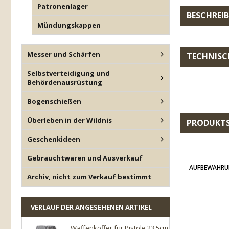
Patronenlager
BESCHREI
Mündungskappen
Messer und Schärfen
TECHNISC
Selbstverteidigung und
Behördenausrüstung
Bogenschießen
Überleben in der Wildnis
PRODUKT
Geschenkideen
Gebrauchtwaren und Ausverkauf
AUFBEWAHRU
Archiv, nicht zum Verkauf bestimmt
VERLAUF DER ANGESEHENEN ARTIKEL
Waffenkoffer für Pistole 23,5cm