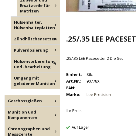
Zubehör und
Ersatzteile für
Matrizen
Hülsenhalter,
Hülsenhalteplatten
.25/.35 LEE PACESET
Zündhütchensetzen
Pulverdosierung
.25/.35 LEE Pacesetter 2 Die Set
Hülsenvorbereitung
und -bearbeitung
Einheit:
Stk.
Umgang mit
Art.Nr.:
90778X
geladener Munition
EAN:
Marke:
Lee Precision
Geschossgießen
Ihr Preis
Munition und
Komponenten
Auf Lager
Chronographen und
Messgeräte