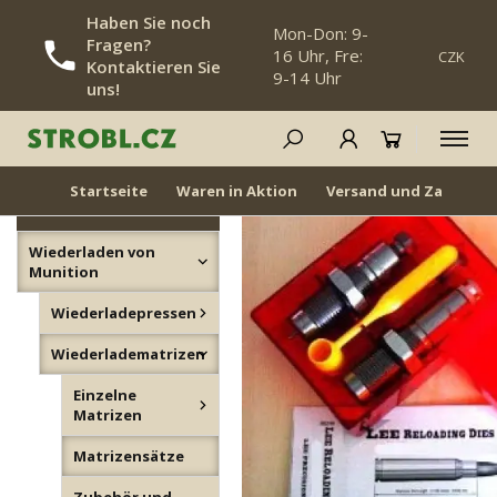
Haben Sie noch
Mon-Don: 9-
Fragen?
16 Uhr, Fre:
CZK
NAVIGATION ÜBERSPRINGEN
Kontaktieren Sie
9-14 Uhr
uns!
Matrizensätze
NEUHEIT
WIEDER AUF LAGER
Startseite
Waren in Aktion
Versand und Zahlung
KATEGORIE
Wiederladen von
Munition
Wiederladepressen
Wiederladematrizen
Einzelne
Matrizen
Matrizensätze