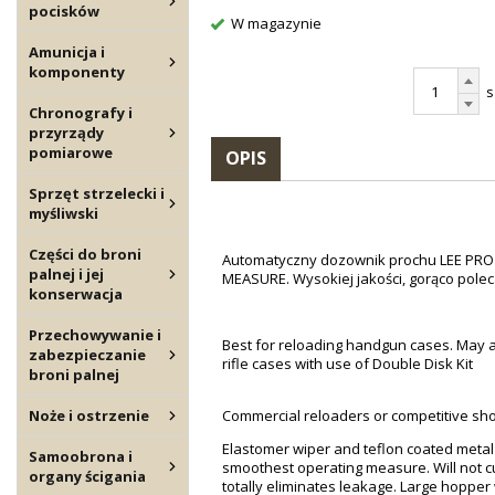
pocisków
W magazynie
Amunicja i
komponenty
s
Chronografy i
przyrządy
pomiarowe
OPIS
Sprzęt strzelecki i
myśliwski
Części do broni
Automatyczny dozownik prochu LEE PR
palnej i jej
MEASURE. Wysokiej jakości, gorąco pole
konserwacja
Przechowywanie i
Best for reloading handgun cases. May a
zabezpieczanie
rifle cases with use of Double Disk Kit
broni palnej
Noże i ostrzenie
Commercial reloaders or competitive shoo
Elastomer wiper and teflon coated metal
Samoobrona i
smoothest operating measure. Will not 
organy ścigania
totally eliminates leakage. Large hopper 