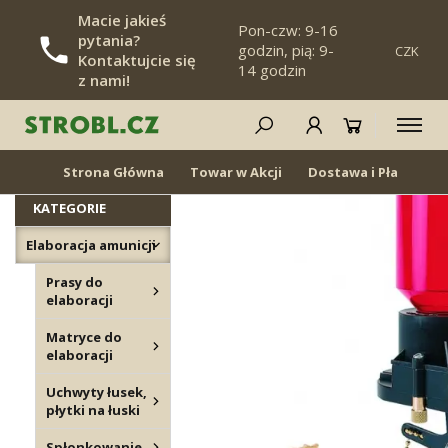
Macie jakieś
Pon-czw: 9-16
pytania?
godzin, pią: 9-
CZK
POMIŃ NAWIGACJĘ
Kontaktujcie się
14 godzin
z nami!
Odmierzanie prochu
NOWOŚĆ
Z POWROTEM W
MAGAZYNIE
Strona Główna
Towar w Akcji
Dostawa i Płatność
KATEGORIE
Elaboracja amunicji
Prasy do
elaboracji
Matryce do
elaboracji
Uchwyty łusek,
płytki na łuski
Spłonkowanie