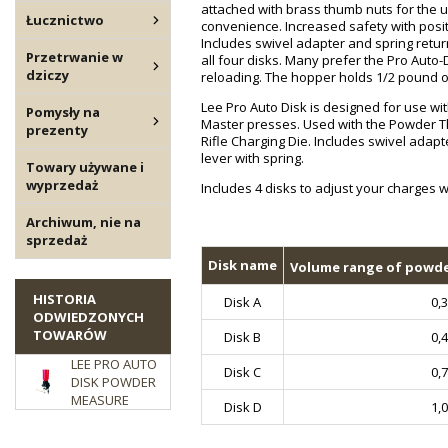
attached with brass thumb nuts for the u
Łucznictwo
convenience. Increased safety with positi
Includes swivel adapter and spring retur
Przetrwanie w
all four disks. Many prefer the Pro Auto
dziczy
reloading. The hopper holds 1/2 pound 
Lee Pro Auto Disk is designed for use wi
Pomysły na
Master presses. Used with the Powder T
prezenty
Rifle Charging Die. Includes swivel adapt
lever with spring.
Towary używane i
wyprzedaż
Includes 4 disks to adjust your charges w
Archiwum, nie na
sprzedaż
Disk name
Volume range of powde
HISTORIA
Disk A
0,3
ODWIEDZONYCH
TOWARÓW
Disk B
0,4
LEE PRO AUTO
Disk C
0,7
DISK POWDER
MEASURE
Disk D
1,0