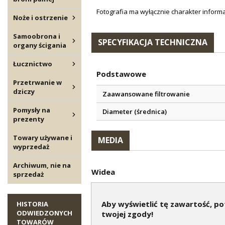
Fotografia ma wyłącznie charakter informa
Noże i ostrzenie
Samoobrona i
SPECYFIKACJA TECHNICZNA
organy ścigania
Łucznictwo
Podstawowe
Przetrwanie w
dziczy
Zaawansowane filtrowanie
Pomysły na
Diameter (średnica)
prezenty
Towary używane i
MEDIA
wyprzedaż
Archiwum, nie na
Widea
sprzedaż
Aby wyświetlić tę zawartość, p
HISTORIA
LEE MOLD 452-230-TC SIX CAVITY
ODWIEDZONYCH
twojej zgody!
TOWARÓW