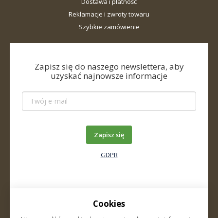
Dostawa i płatność
Reklamacje i zwroty towaru
Szybkie zamówienie
Zapisz się do naszego newslettera, aby
uzyskać najnowsze informacje
Zapisz się
GDPR
Cookies
O firmie