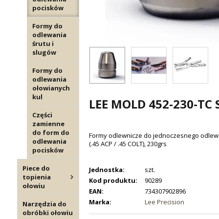
pocisków
Formy do
odlewania
śrutu i
slugów
Formy do
odlewania
ołowianych
kul
LEE MOLD 452-230-TC 
Części
zamienne
do form do
Formy odlewnicze do jednoczesnego odlew
odlewania
(.45 ACP / .45 COLT), 230grs
pocisków
Piece do
Jednostka:
szt.
topienia
Kod produktu:
90289
ołowiu
EAN:
734307902896
Marka:
Lee Precision
Narzędzia do
obróbki ołowiu