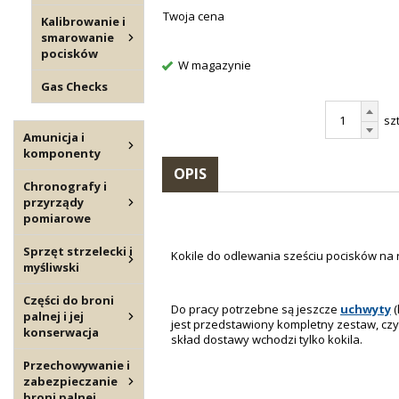
Twoja cena
Kalibrowanie i
smarowanie
pocisków
W magazynie
Gas Checks
szt
Amunicja i
komponenty
OPIS
Chronografy i
przyrządy
pomiarowe
Sprzęt strzelecki i
Kokile do odlewania sześciu pocisków na 
myśliwski
Części do broni
Do pracy potrzebne są jeszcze
uchwyty
(
palnej i jej
jest przedstawiony kompletny zestaw, czyl
konserwacja
skład dostawy wchodzi tylko kokila.
Przechowywanie i
zabezpieczanie
broni palnej