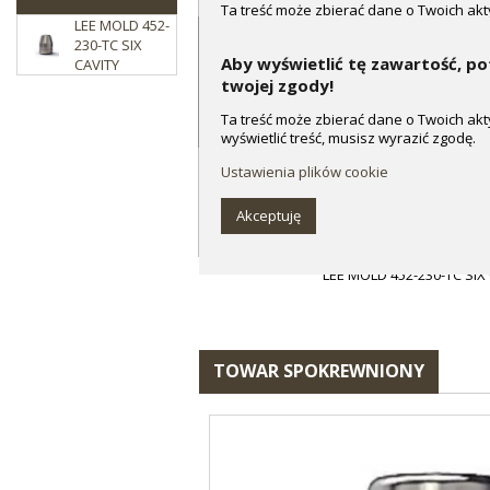
Ta treść może zbierać dane o Twoich ak
LEE MOLD 452-
wyświetlić treść, musisz wyrazić zgodę.
230-TC SIX
Ustawienia plików cookie
Aby wyświetlić tę zawartość, p
CAVITY
LEE MOLD 452-230-TC SIX CAVITY
twojej zgody!
Akceptuję
Ta treść może zbierać dane o Twoich ak
wyświetlić treść, musisz wyrazić zgodę.
Dokumenty
Ustawienia plików cookie
Akceptuję
60-lee precision six cavity 
LEE MOLD 452-230-TC SIX
TOWAR SPOKREWNIONY