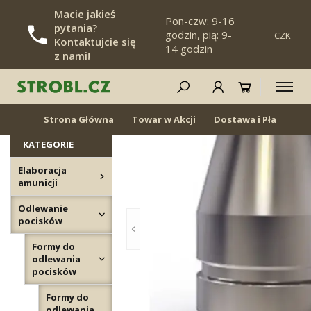
Macie jakieś
Pon-czw: 9-16
pytania?
godzin, pią: 9-
CZK
POMIŃ NAWIGACJĘ
Kontaktujcie się
14 godzin
z nami!
Formy do odlewania pocisków
NOWOŚĆ
Z POWROTEM W
MAGAZYNIE
Strona Główna
Towar w Akcji
Dostawa i Płatność
KATEGORIE
Elaboracja
amunicji
Odlewanie
pocisków
Formy do
odlewania
pocisków
Formy do
odlewania