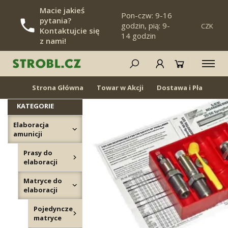
Macie jakieś
Pon-czw: 9-16
pytania?
godzin, pią: 9-
CZK
POMIŃ NAWIGACJĘ
Kontaktujcie się
14 godzin
z nami!
Zestawy matryc
NOWOŚĆ
Z POWROTEM W
MAGAZYNIE
Strona Główna
Towar w Akcji
Dostawa i Płatność
KATEGORIE
Elaboracja
amunicji
Prasy do
elaboracji
Matryce do
elaboracji
Pojedyncze
matryce