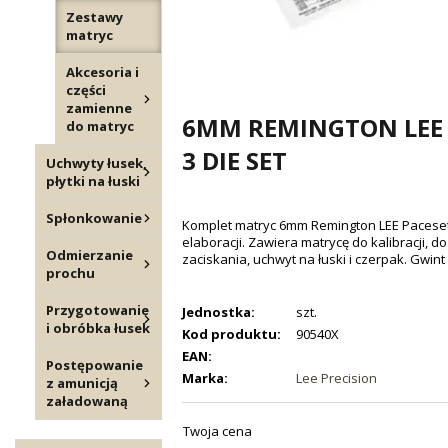
Zestawy
matryc
Akcesoria i
części
zamienne
6MM REMINGTON LEE 
do matryc
3 DIE SET
Uchwyty łusek,
płytki na łuski
Spłonkowanie
Komplet matryc 6mm Remington LEE Pacesett
elaboracji. Zawiera matrycę do kalibracji, 
Odmierzanie
zaciskania, uchwyt na łuski i czerpak. Gwint
prochu
Przygotowanie
Jednostka:
szt.
i obróbka łusek
Kod produktu:
90540X
EAN:
Postępowanie
Marka:
Lee Precision
z amunicją
załadowaną
Twoja cena