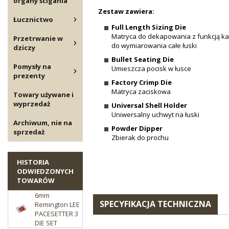
organy ścigania
Zestaw zawiera:
Łucznictwo
Full Length Sizing Die
Matryca do dekapowania z funkcją kali
Przetrwanie w
do wymiarowania całe łuski
dziczy
Bullet Seating Die
Pomysły na
Umieszcza pocisk w łusce
prezenty
Factory Crimp Die
Matryca zaciskowa
Towary używane i
wyprzedaż
Universal Shell Holder
Uniwersalny uchwyt na łuski
Archiwum, nie na
Powder Dipper
sprzedaż
Zbierak do prochu
HISTORIA
ODWIEDZONYCH
TOWARÓW
6mm
SPECYFIKACJA TECHNICZNA
Remington LEE
PACESETTER 3
DIE SET