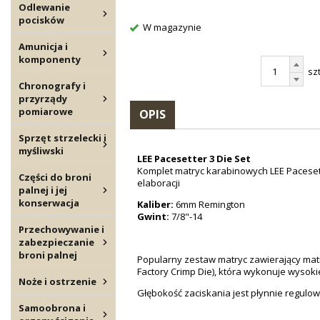
Odlewanie
pocisków
W magazynie
Amunicja i
komponenty
szt
Chronografy i
przyrządy
pomiarowe
OPIS
Sprzęt strzelecki i
myśliwski
LEE Pacesetter 3 Die Set
Komplet matryc karabinowych LEE Paceset
Części do broni
elaboracji
palnej i jej
konserwacja
Kaliber:
6mm Remington
Gwint:
7/8"-14
Przechowywanie i
zabezpieczanie
broni palnej
Popularny zestaw matryc zawierający matr
Factory Crimp Die), która wykonuje wysokie
Noże i ostrzenie
Głębokość zaciskania jest płynnie regulo
Samoobrona i