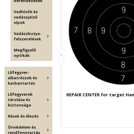
berendezések
Vadhívók és
vadászjelző
sípok
Vadászkutya-
felszerelések
Megfigyelő
optikák
Lőfegyver-
alkatrészek és
karbantartás
Lőfegyverek
REPAIR CENTER for target Ha
tárolása és
biztonsága
Kések és élezés
Önvédelem és
rendfenntartás