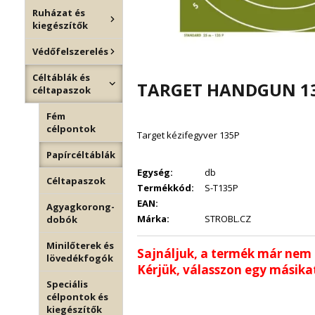
Ruházat és
kiegészítők
Védőfelszerelés
Céltáblák és
TARGET HANDGUN 1
céltapaszok
Fém
célpontok
Target kézifegyver 135P
Papírcéltáblák
Egység:
db
Céltapaszok
Termékkód:
S-T135P
EAN:
Agyagkorong-
Márka:
STROBL.CZ
dobók
Minilőterek és
Sajnáljuk, a termék már nem
lövedékfogók
Kérjük, válasszon egy másikat
Speciális
célpontok és
kiegészítők