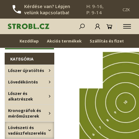
Kérdése van? Lépjen
H: 9-16,
CZK
velünk kapcsolatba!
P: 9-14
NAVIGÁCIÓ ÁTUGRÁSA
Papírcéltáblák
ÚJDONSÁGOK
Kezdőlap
Akciós termékek
Szállítás és fizetés
ÚJRA RAKTÁRON
KATEGÓRIA
Lőszer újratöltés
Lövedéköntés
Lőszer és
alkatrészek
Kronográfok és
mérőműszerek
Lövészeti és
vadászfelszerelés