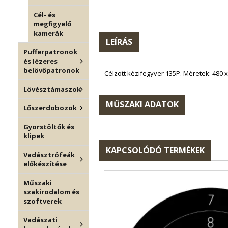
Cél- és
megfigyelő
kamerák
LEÍRÁS
Pufferpatronok
és lézeres
belövőpatronok
Célzott kézifegyver 135P. Méretek: 480 
Lövésztámaszok
MŰSZAKI ADATOK
Lőszerdobozok
Gyorstöltők és
klipek
KAPCSOLÓDÓ TERMÉKEK
Vadásztrófeák
előkészítése
Műszaki
szakirodalom és
szoftverek
Vadászati