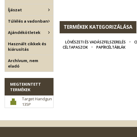
Íjászat
Túlélés a vadonban
TERMÉKEK KATEGORIZÁLÁSA
Ajándékötletek
LÖVÉSZETI ÉS VADÁSZFELSZERELÉS
C
Használt cikkek és
CÉLTAPASZOK
PAPÍRCÉLTÁBLÁK
kiárusítás
Archívum, nem
eladó
MEGTEKINTETT
TERMÉKEK
Target Handgun
135P