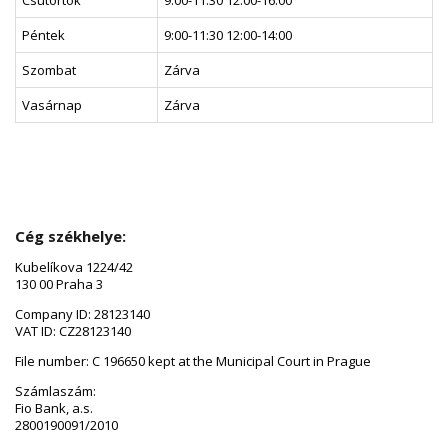
Csütörtök
9:00-11:30 12:00-16:00
Péntek
9:00-11:30 12:00-14:00
Szombat
Zárva
Vasárnap
Zárva
Cég székhelye:
Kubelíkova 1224/42
130 00 Praha 3
Company ID: 28123140
VAT ID: CZ28123140
File number: C 196650 kept at the Municipal Court in Prague
Számlaszám:
Fio Bank, a.s.
2800190091/2010