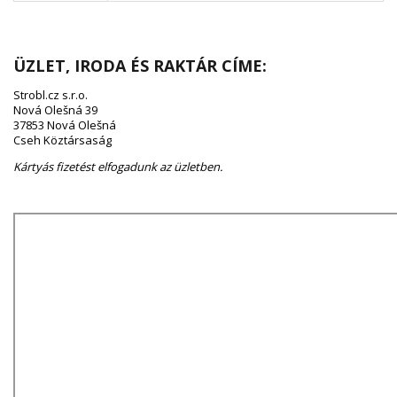
ÜZLET, IRODA ÉS RAKTÁR CÍME:
Strobl.cz s.r.o.
Nová Olešná 39
37853 Nová Olešná
Cseh Köztársaság
Kártyás fizetést elfogadunk az üzletben.