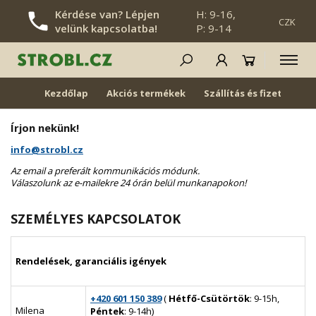
Kérdése van? Lépjen
H: 9-16,
CZK
velünk kapcsolatba!
P: 9-14
NAVIGÁCIÓ ÁTUGRÁSA
Kezdőlap
Akciós termékek
Szállítás és fizetés
KAPCSOLATOK
Írjon nekünk!
info@strobl.cz
Az email a preferált kommunikációs módunk.
Válaszolunk az e-mailekre 24 órán belül munkanapokon!
SZEMÉLYES KAPCSOLATOK
Rendelések, garanciális igények
+420 601 150 389
(
Hétfő-Csütörtök
: 9-15h,
Milena
Péntek
: 9-14h)