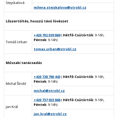
Stejskalová
milena.stejskalova@strobl.cz
Lőszertöltés, hosszú távú lövészet
+420 702 039 869
(
Hétfő-Csütörtök
: 9-16h,
Péntek
: 9-14h)
Tomáš Urban
tomas.urban@strobl.cz
Műszaki tanácsadás
+420 728 760 443
(
Hétfő-Csütörtök
: 9-16h,
Péntek
: 9-14h)
Michal Štrobl
michal@strobl.cz
+420 737 923 868
(
Hétfő-Csütörtök
: 9-16h,
Péntek
: 9-14h)
Jan Král
jan.kral@strobl.cz