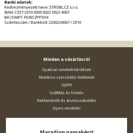
Banki adatok:
Kedvezményezett neve: STROBL.CZ s.r.o.
IBAN: CZ57 2010 0000 0022 0022 4067
BIC/SWIFT: FIOBCZPPXXX
Számlaszám / Bankkód: 2200224067 / 2010
Minden a vásárlásról
Gyakran ismételt kérdések
Általános szerződési feltételek
GDPR
Szállítás és fizetés
Reklamációk és áruvisszaküldés
Gyors rendelés
Maradjon naprakész!