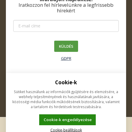
Iratkozzon fel hírlevelünkre a legfrissebb
hírekért
KÜLDÉS
GDPR
Cookie-k
Rólunk
Sütiket használunk az információk gyűjtésére és elemzésére, a
Kapcsolat
webhely teljesítményének és használatának javítására, a
közösségi média funkciók működésének biztosítására, valamint
a tartalom és hirdetések testreszabására.
Cookie-k engedélyezése
Ez az oldal cookie-kat használ. Kattintson a további
információkért.
|
K2 e-shop - Az első e-shop, amely az egész
Cookie-beállítások