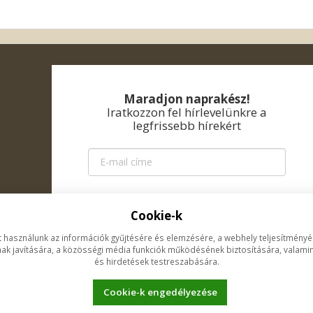
Maradjon naprakész!
Iratkozzon fel hírlevelünkre a
legfrissebb hírekért
KÜLDÉS
Cookie-k
t használunk az információk gyűjtésére és elemzésére, a webhely teljesítmény
GDPR
ak javítására, a közösségi média funkciók működésének biztosítására, valamin
és hirdetések testreszabására.
Cookie-k engedélyezése