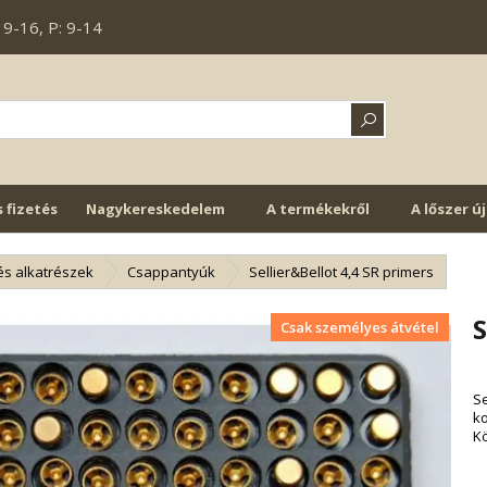
 9-16, P: 9-14
s fizetés
Nagykereskedelem
A termékekről
A lőszer ú
és alkatrészek
Csappantyúk
Sellier&Bellot 4,4 SR primers
S
Csak személyes átvétel
Se
ko
Kö