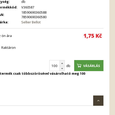
gység:
db
ermékkód:
V360587
18590690360588
AN:
78590690360580
árka:
Sellier Bellot
1,75
Kč
z ön ára
Raktáron
db
VÁSÁRLÁS
 termék csak többszörösével vásárolható meg 100