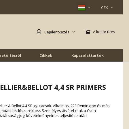
CZK
A kosár üres
Bejelentkezés
jratöltésről
Cikkek
Kapcsolattartók
ELLIER&BELLOT 4,4 SR PRIMERS
llier & Bellot 4.4 SR gyutacsok. Alkalmas .223 Remington és más
mpatibilis lőszerekhez. Személyes átvétel csak a Cseh
ztársaság jogi követelményeinek teljesítése után!