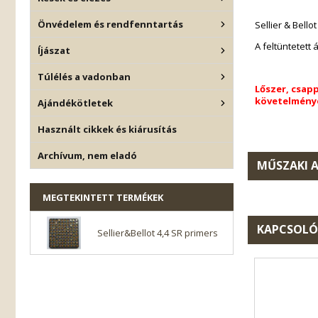
Önvédelem és rendfenntartás
Sellier & Bell
A feltüntetett
Íjászat
Túlélés a vadonban
Lőszer, csap
követelménye
Ajándékötletek
Használt cikkek és kiárusítás
Archívum, nem eladó
MŰSZAKI 
MEGTEKINTETT TERMÉKEK
KAPCSOLÓ
Sellier&Bellot 4,4 SR primers