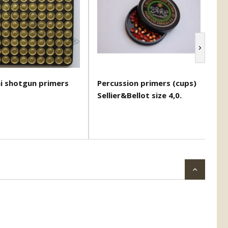
hi shotgun primers
Percussion primers (cups)
Pr
Sellier&Bellot size 4,0.