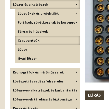
Lőszer és alkatrészek
Lövedékek és projektilék
Fojtások, sörétkosarak és korongok
Sárgaréz hüvelyek
Csappantyúk
Lőpor
Gyári lőszer
Kronográfok és mérőműszerek
Lövészeti és vadászfelszerelés
Lőfegyver-alkatrészek és karbantartás
LEÍRÁS
Lőfegyverek tárolása és biztonsága
Kések és élezés