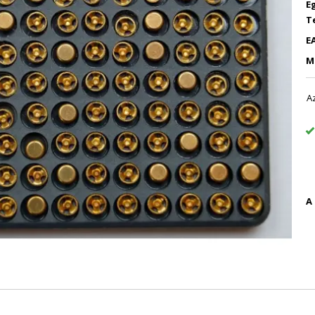
E
T
E
M
A
A