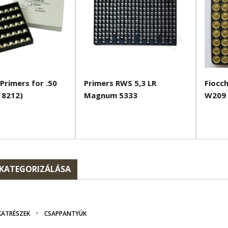
Primers for .50
Primers RWS 5,3 LR
Fiocc
 8212)
Magnum 5333
W209
 KATEGORIZÁLÁSA
KATRÉSZEK
CSAPPANTYÚK