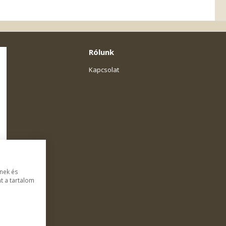
Rólunk
Kapcsolat
ének és
t a tartalom