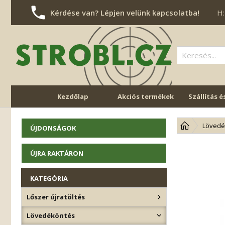
Kérdése van? Lépjen velünk kapcsolatba!
H:
Kezdőlap
Akciós termékek
Szállítás é
NAVIGÁCIÓ ÁTUGRÁSA
Lövedé
ÚJDONSÁGOK
ÚJRA RAKTÁRON
KATEGÓRIA
Lőszer újratöltés
Lövedéköntés