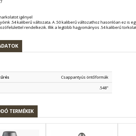
57
markolatot igényel
lyóink .54 kaliberű változata. A .50 kaliberű változathoz hasonlóan ez is
ófelülettel rendelkezik. Illik a legtöbb hagyományos .54 kaliberű torkola
ADATOK
zűrés
Csappantyús öntőformák
.548"
DÓ TERMÉKEK