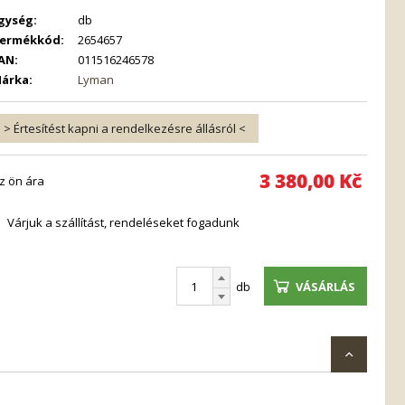
gység:
db
ermékkód:
2654657
AN:
011516246578
árka:
Lyman
> Értesítést kapni a rendelkezésre állásról <
3 380,00
Kč
z ön ára
Várjuk a szállítást, rendeléseket fogadunk
db
VÁSÁRLÁS