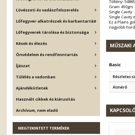
Töltény: 5486
Grain: 450grs
Lövészeti és vadászfelszerelés
Single Cavity
Single Cavity 
Lőfegyver-alkatrészek és karbantartás
Ez a Plains go
nagyobb hordoz
Lőfegyverek tárolása és biztonsága
Kések és élezés
MŰSZAKI 
Önvédelem és rendfenntartás
Basic
Íjászat
Részletes s
Túlélés a vadonban
Átmérő
Ajándékötletek
Használt cikkek és kiárusítás
KAPCSOLÓ
Archívum, nem eladó
MEGTEKINTETT TERMÉKEK