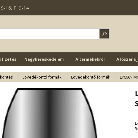
 9-16, P: 9-14
s fizetés
Nagykereskedelem
A termékekről
A lőszer ú
köntés
Lövedéköntő formák
Lövedéköntő formák
LYMAN MOU
L
5