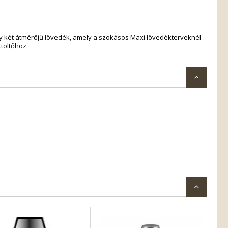
 egy két átmérőjű lövedék, amely a szokásos Maxi lövedékterveknél
ttöltőhöz.