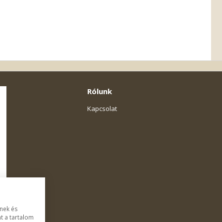
Rólunk
Kapcsolat
ének és
t a tartalom