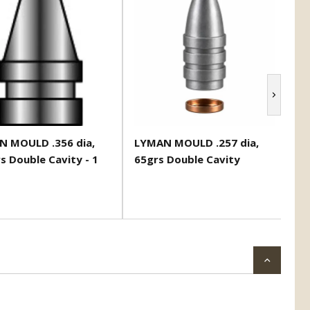
 MOULD .356 dia,
LYMAN MOULD .257 dia,
L
s Double Cavity - 1
65grs Double Cavity
47