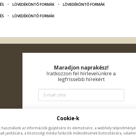
ÉS
LÖVEDÉKÖNTŐ FORMÁK
LÖVEDÉKÖNTŐ FORMÁK
ÉS
LÖVEDÉKÖNTŐ FORMÁK
Maradjon naprakész!
Iratkozzon fel hírlevelünkre a
legfrissebb hírekért
KÜLDÉS
Cookie-k
t használunk az információk gyűjtésére és elemzésére, a webhely teljesítmény
GDPR
ak javítására, a közösségi média funkciók működésének biztosítására, valamin