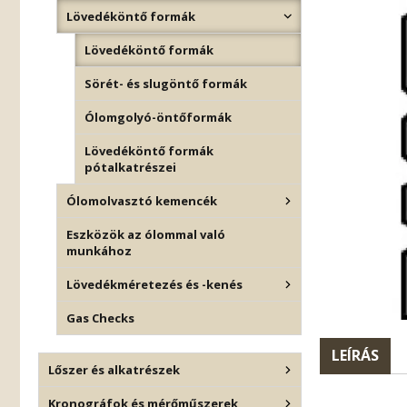
Lövedéköntő formák
Lövedéköntő formák
Sörét- és slugöntő formák
Ólomgolyó-öntőformák
Lövedéköntő formák
pótalkatrészei
Ólomolvasztó kemencék
Eszközök az ólommal való
munkához
Lövedékméretezés és -kenés
Gas Checks
LEÍRÁS
Lőszer és alkatrészek
Kronográfok és mérőműszerek