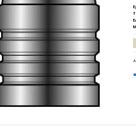
E
T
E
M
A