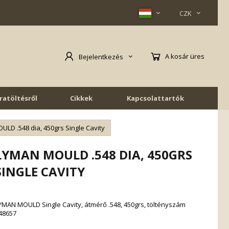
CZK
A kosár üres
Bejelentkezés
jratöltésről
Cikkek
Kapcsolattartók
LD .548 dia, 450grs Single Cavity
LYMAN MOULD .548 DIA, 450GRS
SINGLE CAVITY
YMAN MOULD Single Cavity, átmérő .548, 450grs, töltényszám
48657