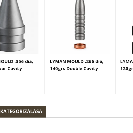
ULD .356 dia,
LYMAN MOULD .266 dia,
LYMAN
our Cavity
140grs Double Cavity
120gr
 KATEGORIZÁLÁSA